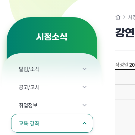
시
강연
시정소식
작성일
20
알림/소식
공고/고시
취업정보
교육·강좌