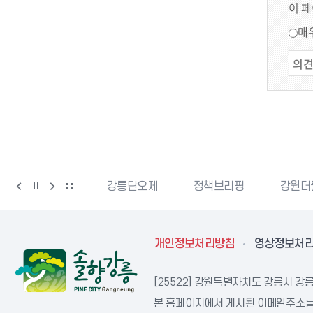
이 
매
광
강릉단오제
정책브리핑
강원더몰
강원
개인정보처리방침
영상정보처
[25522] 강원특별자치도 강릉시 강릉
본 홈페이지에서 게시된 이메일주소를 