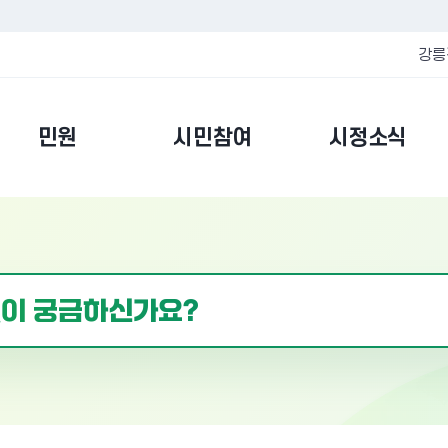
강릉
민원
시민참여
시정소식