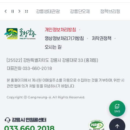
랑센터
강릉생태관광
강릉단오제
정책브리핑
강원더몰
개인정보처리방침
영상정보처리기기방침
저작권정책
오시는 길
[25522] 강원특별자치도 강릉시 강릉대로 33 (홍제동)
대표전화
033-660-2018
본 홈페이지에서 게시된 이메일주소를 자동으로 수집하는 것을 거부하며, 위반 시
관련 법에 의거 처벌 등을 유념하시기 바랍니다.
Copyright ⓒ Gangneung-si. All Rights Reserved.
SNS
강릉시 민원콜센터
033.660.2018