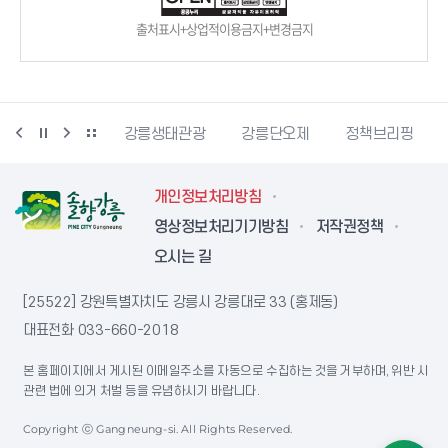
출처표시+상업적이용금지+변경금지
시동물사랑센터
강릉생태관광
강릉단오제
정책브리핑
개인정보처리방침
영상정보처리기기방침
저작권정책
오시는 길
[25522] 강원특별자치도 강릉시 강릉대로 33 (홍제동)
대표전화
033-660-2018
본 홈페이지에서 게시된 이메일주소를 자동으로 수집하는 것을 거부하며, 위반 시
관련 법에 의거 처벌 등을 유념하시기 바랍니다.
Copyright ⓒ Gangneung-si. All Rights Reserved.