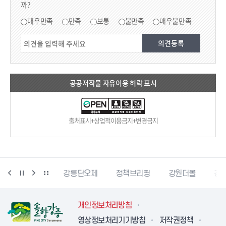
까?
만족도 조사
매우만족
만족
보통
불만족
매우불만족
공공저작물 자유이용 허락 표시
출처표시+상업적이용금지+변경금지
강릉생태관광
강릉단오제
정책브리핑
강원더몰
강원
개인정보처리방침
영상정보처리기기방침
저작권정책