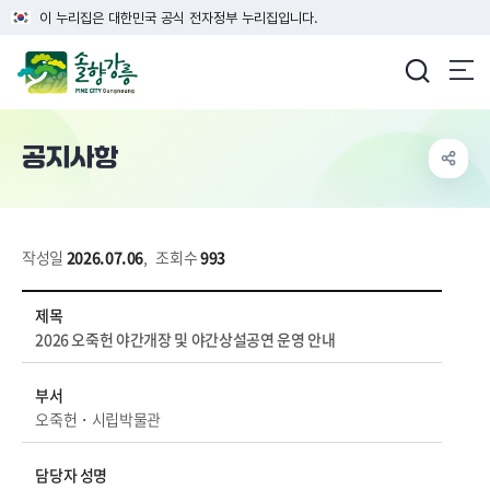
이 누리집은 대한민국 공식 전자정부 누리집입니다.
강릉시청
공지사항
작성일
2026.07.06
,
조회수
993
시정소식 > 새소식 > 공지사항 상세보기 - 제목, 부서, 담당자 성명, 전화번호, 내용, 파일 정보 제공
제목
2026 오죽헌 야간개장 및 야간상설공연 운영 안내
부서
오죽헌・시립박물관
담당자 성명