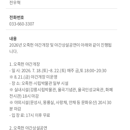
전우혁
전화번호
033-660-3307
내용
2026년 오죽헌 야간개장 및 야간상설공연이 아래와 같이 진행됩
니다.
1. 오죽헌 야간개장
- 일 시: 2026. 7. 18.(토)~8. 22.(토) 매주 금,토 18:00~20:30
※ 8. 21.(금) 야간개장 미운영
- 장 소: 오죽헌·시립박물관 일부 시설
※ 실내시설(강릉시립박물관, 율곡기념관, 율곡인성교육관, 화폐
전시관) 18시 마감
※ 야외시설(문성사, 몽룡실, 사랑채, 안채 등 문화유산) 20시 30
분 마감
- 입 장 료: 17시 이후 무료
2. 오죽헌 야간상설공연