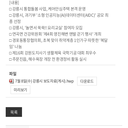
[내용]
□ 강릉시 통합돌봄 사업, 케어안심주택 본격 운영
□ 강릉시, 과기부 '소형 인공지능(AI)데이터센터(AIDC)' 공모 최
종 선정
□ 강릉시, '놀면서 쑥쑥!! 요리교실' 참여자 모집
□ 연곡면 건강위원회 '제4회 영진해변 맨발 걷기 행사' 개최
□ 경포동통장협의회, 초복 맞이 취약계층 1인가구 따뜻한 '복달
임' 나눔
□ 제16회 강원도지사기 생활체육 국학기공 대회 최우수
□ 주문진읍, 해수욕장 개장 전 환경정비 활동 실시
파일
7월 8일(수) 강릉시 보도자료(게시).hwp
다운로드
미리보기
목록