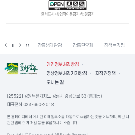
출처표시+상업적이용금지+변경금지
시동물사랑센터
강릉생태관광
강릉단오제
정책브리핑
개인정보처리방침
영상정보처리기기방침
저작권정책
오시는 길
[25522] 강원특별자치도 강릉시 강릉대로 33 (홍제동)
대표전화
033-660-2018
본 홈페이지에서 게시된 이메일주소를 자동으로 수집하는 것을 거부하며, 위반 시
관련 법에 의거 처벌 등을 유념하시기 바랍니다.
Copyright ⓒ Gangneung-si. All Rights Reserved.