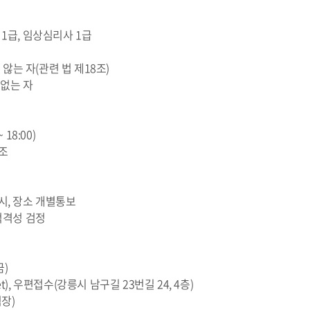
1급, 임상심리사 1급
는 자(관련 법 제18조)
 없는 자
 18:00)
조
시, 장소 개별통보
적격성 검정
금)
et), 우편접수(강릉시 남구길 23번길 24, 4층)
팀장)