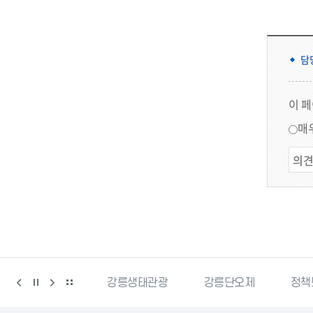
담
이 
매
강릉생태관광
강릉단오제
정책브리핑
강원더