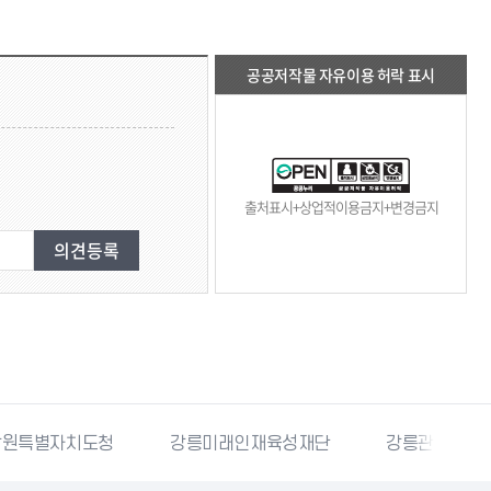
공공저작물 자유이용 허락 표시
출처표시+상업적이용금지+변경금지
강릉미래인재육성재단
강릉관광개발공사
국민재난