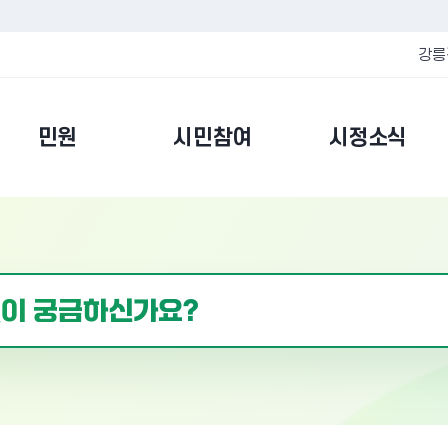
강릉
민원
시민참여
시정소식