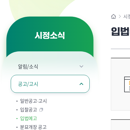
시
입법
시정소식
알림/소식
공고/고시
일반공고·고시
입찰공고
입법예고
분묘개장 공고