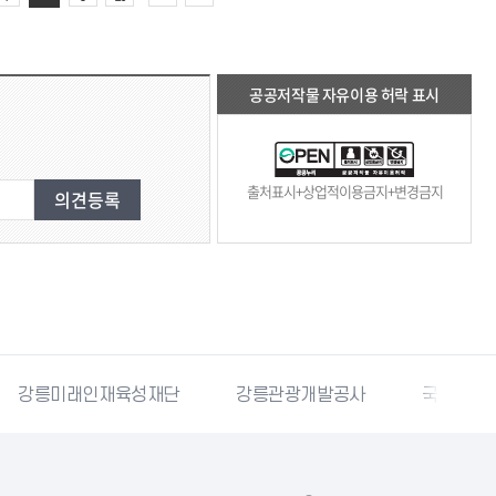
공공저작물 자유이용 허락 표시
출처표시+상업적이용금지+변경금지
강릉미래인재육성재단
강릉관광개발공사
국민재난