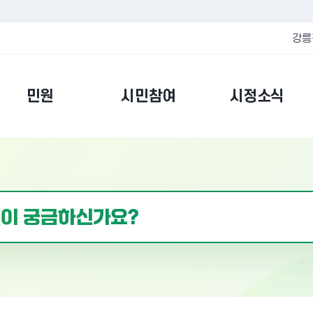
강릉
민원
시민참여
시정소식