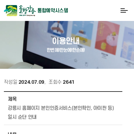
통합예약시스템
이용안내
한번에!한눈에!한손에!
작성일
2024.07.09
,
조회수
2641
통합예약_공지사항 상세보기 - 제목, 내용, 파일 정보 제공
제목
강릉시 홈페이지 본인인증서비스(본인확인, 아이핀 등)
일시 순단 안내