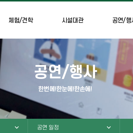
체험/견학
시설대관
공연/행
공간시설/체육시설
공연 일정
브리핑룸
이달의 행사
공연/행사
녹색도시체험센터
무장애 차량 예약
한번에!한눈에!한손에!
공연 일정