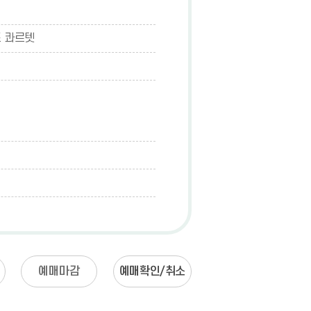
즈 콰르텟
예매마감
예매확인/취소