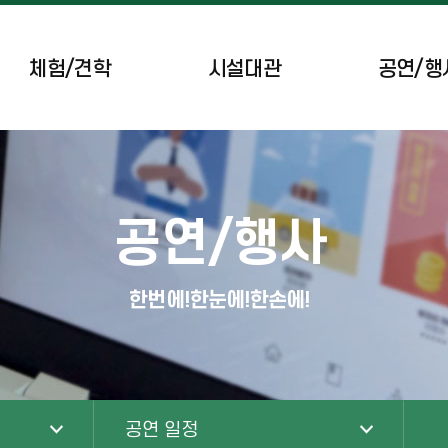
체험/견학
시설대관
공연/행
공간시설/체육시설
공연 일정
브리핑룸
이달의 행사
공연/행사
녹색도시체험센터
무장애 차량 예약
한번에!한눈에!한손에!
공연 일정