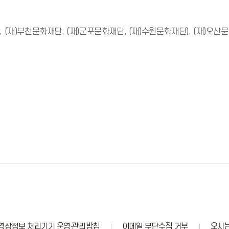
 (재)부천문화재단, (재)군포문화재단, (재)수원문화재단), (재)오산
영상정보 처리기기 운영·관리방침
이메일 무단수집 거부
오시는