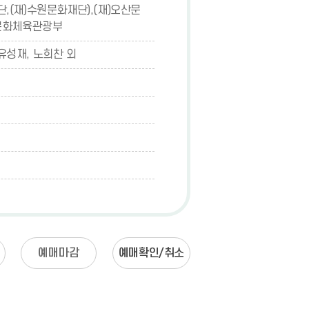
,(재)수원문화재단),(재)오산문
 문화체육관광부
 유성재, 노희찬 외
예매마감
예매확인/취소