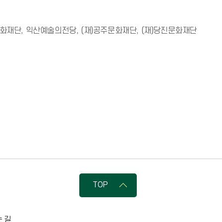
문화재단, 익산예술의전당, (재)공주문화재단, (재)당진문화재단 

TOP
 길