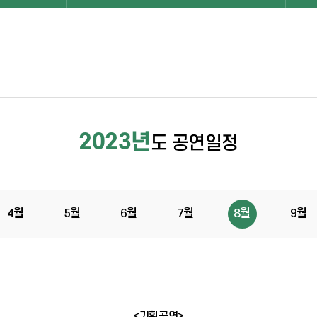
2023년
도 공연일정
4월
5월
6월
7월
8월
9월
<기획공연>