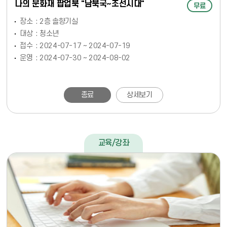
나의 문화재 팝업북 "남북국~조선시대"
무료
장소
2층 솔향기실
대상
청소년
접수
2024-07-17 ~ 2024-07-19
운영
2024-07-30 ~ 2024-08-02
종료
상세보기
교육/강좌