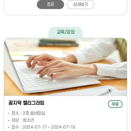
종료
상세보기
교육/강좌
꼼지락 캘리그라피
무료
장소
2층 솔바람실
대상
청소년
접수
2024-07-17 ~ 2024-07-19