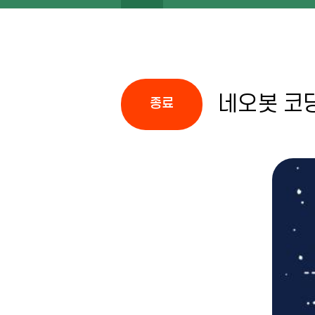
네오봇 코
종료