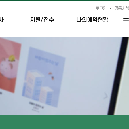
로그인
강릉시청
사
지원/접수
나의예약현황