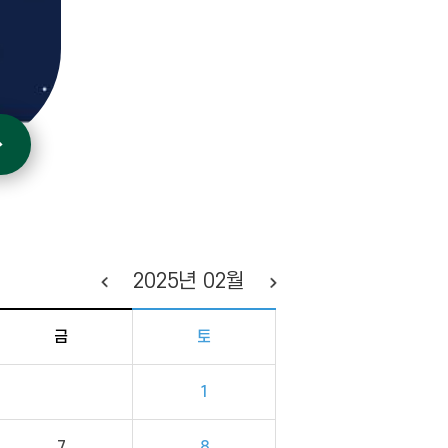
2025
년
02
월
금
토
1
7
8