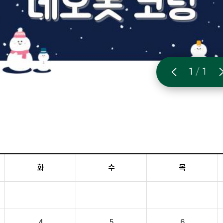
1
/
1
화
수
목
4
5
6