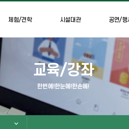
체험/견학
시설대관
공연/행
공간시설/체육시설
공연 일정
브리핑룸
이달의 행사
교육/강좌
녹색도시체험센터
무장애 차량 예약
한번에!한눈에!한손에!