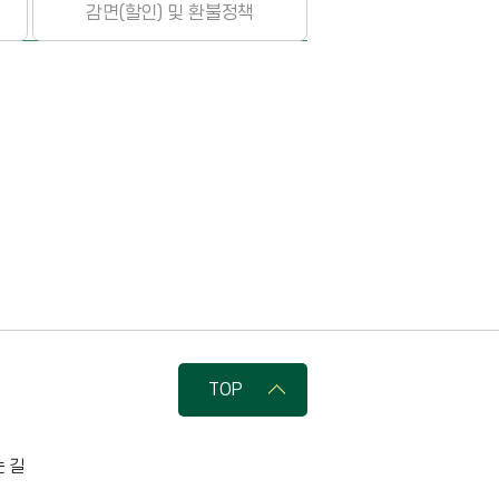
감면(할인) 및
환불정책
TOP
 길