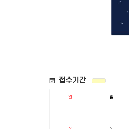
접수기간
일
월
2
3