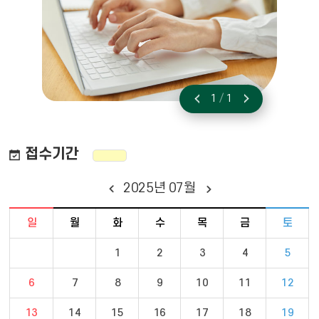
1
/
1
이전
다음
접수기간
2025
년
07
월
달력 - 일요일 ~ 토요일 일정 포함
일
월
화
수
목
금
토
1
2
3
4
5
6
7
8
9
10
11
12
13
14
15
16
17
18
19