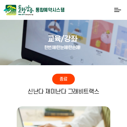
통합예약시스템
교육/강좌
한번에!한눈에!한손에!
종료
신난다 재미난다 그래비트랙스