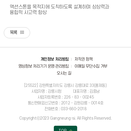
환불정책
액션스톤을 목적지에 도착하도록 설계하며 상상력과 
융합적 사고력 향상
목록
바로가기
개인정보 처리방침
저작권 정책
영상정보 처리기기 운영·관리방침
이메일 무단수집 거부
오시는 길
[25522] 강원특별자치도 강릉시 강릉대로 33(홍제동)
사업자명 : 강릉시청
대표자명 : 김중남
사업자등록번호 : 226 - 83 - 00245
통신판매업신고번호 : 2012 - 강원강릉 - 0014호
전화번호 : 033-660-2018
Copyrightⓒ2023 Gangneung-si. All Rights Reserved.
TOP