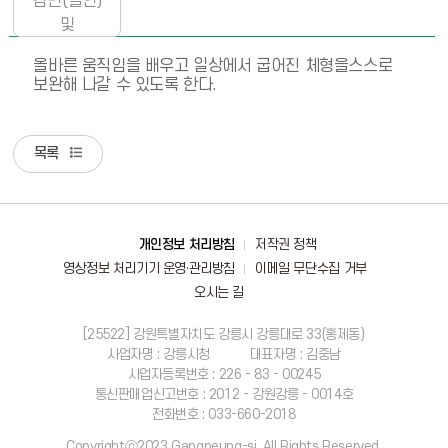
감면(할인)
및
환불정책
올바른 움직임을 배우고 일상에서 굽어진 체형을스스로 
보완해 나갈 수 있도록 한다.
목록
바로가기
개인정보 처리방침
저작권 정책
영상정보 처리기기 운영·관리방침
이메일 무단수집 거부
오시는 길
[25522] 강원특별자치도 강릉시 강릉대로 33(홍제동)
사업자명 : 강릉시청
대표자명 : 김중남
사업자등록번호 : 226 - 83 - 00245
통신판매업신고번호 : 2012 - 강원강릉 - 0014호
전화번호 : 033-660-2018
Copyrightⓒ2023 Gangneung-si. All Rights Reserved.