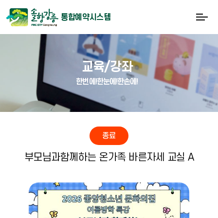
통합예약시스템
교육/강좌
한번에!한눈에!한손에!
종료
부모님과함께하는 온가족 바른자세 교실 A