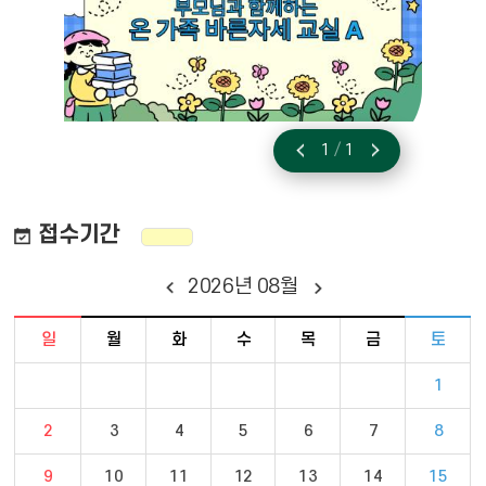
1
/
1
이전
다음
접수기간
2026
년
08
월
달력 - 일요일 ~ 토요일 일정 포함
일
월
화
수
목
금
토
1
2
3
4
5
6
7
8
9
10
11
12
13
14
15