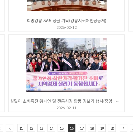
희망강릉 365 성금 기탁(강릉시귀어인공동체)
2026-02-12
설맞이 소비촉진 캠페인 및 전통시장 합동 장보기 행사(중앙・성남시장)
2026-02-11
11
12
13
14
15
16
17
18
19
20