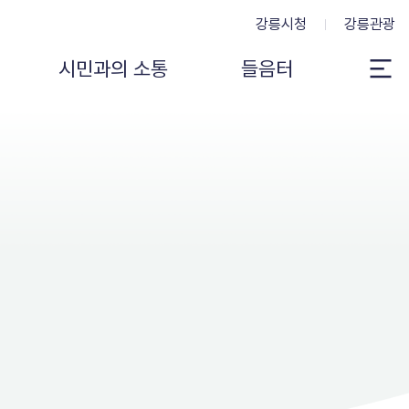
강릉시청
강릉관광
시민과의 소통
들음터
전
체
메
뉴
보
기