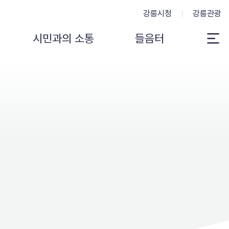
강릉시청
강릉관광
시민과의 소통
들음터
전
체
메
뉴
보
기