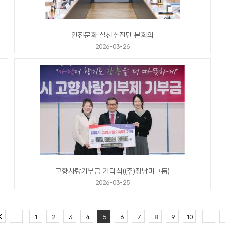
안전문화 실천추진단 본회의
2026-03-26
고향사랑기부금 기탁식((주)정남미그룹)
2026-03-25
1
2
3
4
5
6
7
8
9
10