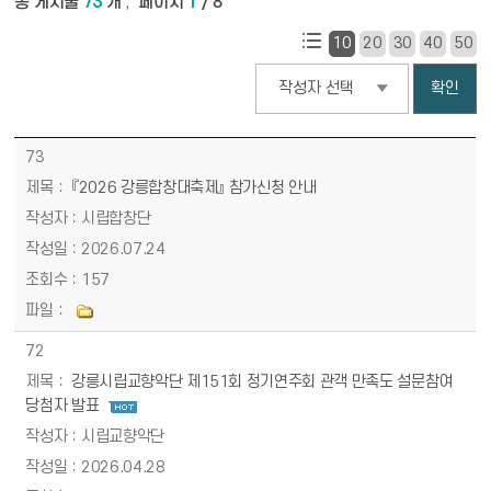
총 게시물
73
개
페이지
1
/ 8
,
10
20
30
40
50
작성자
소식참여_공지사항 목록 - 번호, 제목, 작성자, 작성일, 조회수, 파일 정보 제공
73
『2026 강릉합창대축제』 참가신청 안내
시립합창단
2026.07.24
157
72
강릉시립교향악단 제151회 정기연주회 관객 만족도 설문참여
당첨자 발표
시립교향악단
2026.04.28