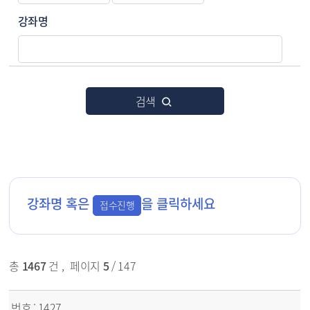
강좌명
검색
강좌명 혹은
을 클릭하세요
접수진행
총
1467
건
,
페이지
5
/ 147
강좌신청 목록 - 번호, 분기/운영방법, 강좌명, 수강료, 접수방법/선정방법, 신청/모집, 접수/강좌일자 상태 순으로 정보 제공
1427