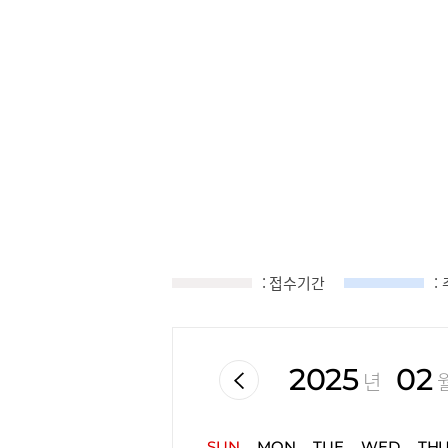
접수기간 안내 달력 - SUN(일),MON(월),TUE(화),WED(수),THU(목),FRI(금),SAT(토)
: 접수기간
:
2025
02
년
SUN
MON
TUE
WED
TH