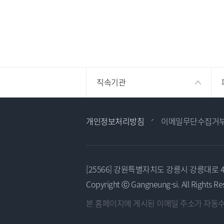
직속기관
개인정보처리방침
이메일무단수집거
[25566] 강원특별자치도 강릉시 강릉대로 
Copyright ⓒ Gangneung-si. All Rights Re
본 홈페이지에 게시된 이메일 주소가
자동수