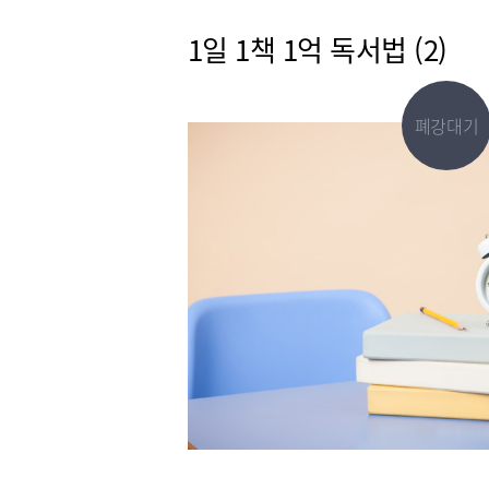
1일 1책 1억 독서법 (2)
폐강대기