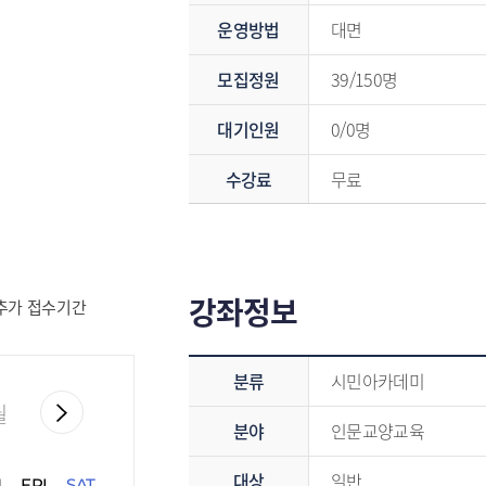
운영방법
대면
모집정원
39/150명
대기인원
0/0명
수강료
무료
강좌정보
 추가 접수기간
강좌정보 - 분류,분야,대상,분기,장소,강사명,강좌안내,강의계획서,참고사항
분류
시민아카데미
월
분야
인문교양교육
대상
일반
U
FRI
SAT