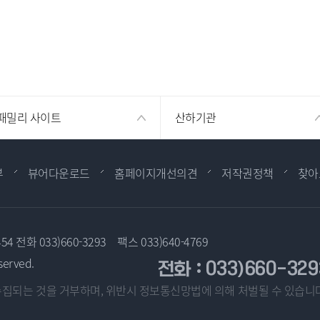
패밀리 사이트
산하기관
부
뷰어다운로드
홈페이지개선의견
저작권정책
찾아
454
전화 033)660-3293
팩스 033)640-4769
served.
전화 : 033)660-329
집되는 것을 거부하며, 위반시
정보통신망법에 의해 처벌될 수 있습니다