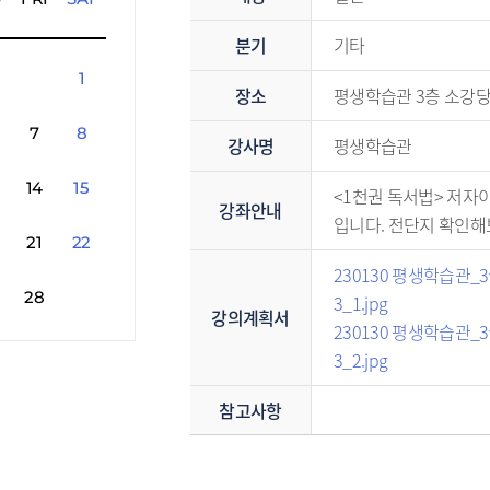
분기
기타
1
장소
평생학습관 3층 소강
7
8
강사명
평생학습관
14
15
<1천권 독서법> 저자
강좌안내
입니다. 전단지 확인해
21
22
230130 평생학습관
28
3_1.jpg
강의계획서
230130 평생학습관
3_2.jpg
참고사항