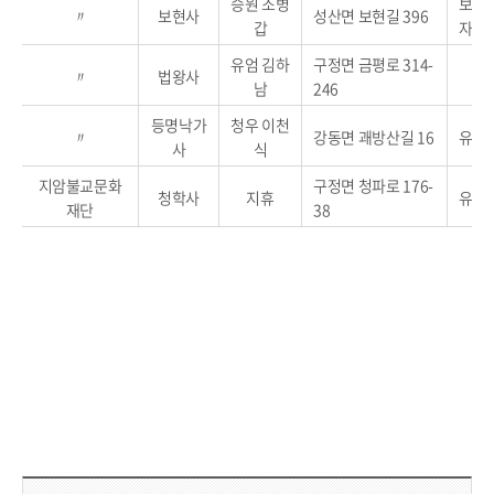
승원 조병
보물3
〃
보현사
성산면 보현길 396
갑
자료 
유엄 김하
구정면 금평로 314-
〃
법왕사
남
246
등명낙가
청우 이천
〃
강동면 괘방산길 16
유형
사
식
지암불교문화
구정면 청파로 176-
청학사
지휴
유형문
재단
38
담당부서 정보 & 컨텐츠 만족도 조사 & 공공저작물 자유이용 허락 표시