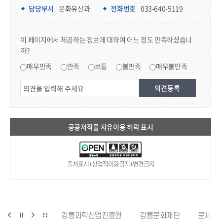
담당부서 정보
담당부서
문화유산과
전화번호
033-640-5119
콘텐츠 만족도 조사
이 페이지에서 제공하는 정보에 대하여 어느 정도 만족하셨습니
까?
만족도 조사
매우만족
만족
보통
불만족
매우불만족
공공저작물 자유이용 허락 표시
출처표시+상업적이용금지+변경금지
강릉커피축제
강릉과학산업진흥원
강릉문화재단
문서24