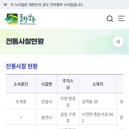
이 누리집은 대한민국 공식 전자정부 누리집입니다.
강릉시청
전통사찰현황
전통사찰 현황
전통사찰 현황표 - 소속종단, 사찰명, 주지스님, 소재지, 보유문화유산, 지정일자, 건립연대 제공
주지스
소속종단
사찰명
소재지
님
자현 염중
조계종
관음사
금학동 29
유형
섭
설암 구영
사천면 중앙서로 96
〃
용연사
문화
호
1