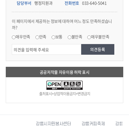
담당부서
행정지원과
전화번호
033-640-5041
콘텐츠 만족도 조사
이 페이지에서 제공하는 정보에 대하여 어느 정도 만족하셨습니
까?
만족도 조사
매우만족
만족
보통
불만족
매우불만족
공공저작물 자유이용 허락 표시
출처표시+상업적이용금지+변경금지
릉시자원봉사센터
강릉커피축제
강릉과학산업진흥원
강릉