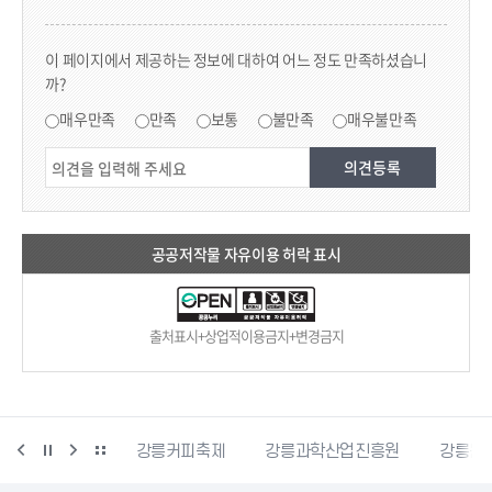
콘텐츠 만족도 조사
이 페이지에서 제공하는 정보에 대하여 어느 정도 만족하셨습니
까?
만족도 조사
매우만족
만족
보통
불만족
매우불만족
공공저작물 자유이용 허락 표시
출처표시+상업적이용금지+변경금지
시자원봉사센터
강릉커피축제
강릉과학산업진흥원
강릉문