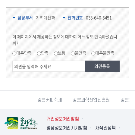
담당부서 정보 & 컨텐츠 만족도 조사
담당부서 정보
담당부서
기획예산과
전화번호
033-640-5451
콘텐츠 만족도 조사
이 페이지에서 제공하는 정보에 대하여 어느 정도 만족하셨습니
까?
만족도 조사
매우만족
만족
보통
불만족
매우불만족
시자원봉사센터
강릉커피축제
강릉과학산업진흥원
강릉문
개인정보처리방침
영상정보처리기기방침
저작권정책