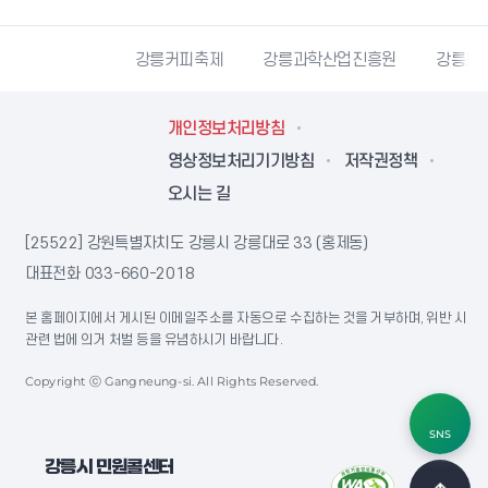
시자원봉사센터
강릉커피축제
강릉과학산업진흥원
강릉문
개인정보처리방침
영상정보처리기기방침
저작권정책
오시는 길
[25522] 강원특별자치도 강릉시 강릉대로 33 (홍제동)
대표전화
033-660-2018
본 홈페이지에서 게시된 이메일주소를 자동으로 수집하는 것을 거부하며, 위반 시
관련 법에 의거 처벌 등을 유념하시기 바랍니다.
Copyright ⓒ Gangneung-si. All Rights Reserved.
SNS
강릉시 민원콜센터