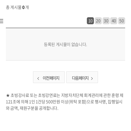
총 게시물
0
개
10
20
30
40
50
공개/개방>행정정보>업무추진비및강사료>강사료 목록 - 번호, 제목, 파일, 조회수, 작성일 정보 제공
등록된 게시물이 없습니다.
이전 페이지
다음 페이지
★ 초빙강사료 또는 초빙강연료는 지방자치단체 회계관리에 관한 훈령 제
121조에 의해 1인 1건당 500만원 이상(위탁 포함)으로 행사명, 집행일시
와 금액, 재원구분을 공개합니다.