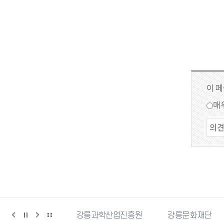
이 
매
강릉커피축제
강릉과학산업진흥원
강릉문화재단