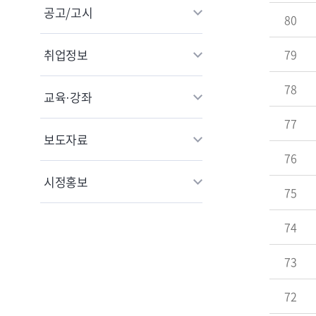
공고/고시
80
취업정보
79
78
교육·강좌
77
보도자료
76
시정홍보
75
74
73
72