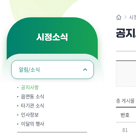
시
공지
시정소식
알림/소식
공지사항
읍면동 소식
총 게시물
타기관 소식
인사정보
번호
이달의 행사
81