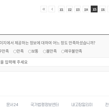
105
101
102
103
104
106
페이지에서 제공하는 정보에 대하여 어느 정도 만족하셨습니까?
우만족
만족
보통
불만족
매우불만족
문서24
국가법령정보센터
내고장알리미
전