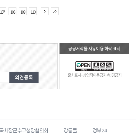
107
108
109
110
공공저작물 자유이용 허락 표시
출처표시+상업적이용금지+변경금지
국시장군수구청장협의회
강릉몰
정부24
복지로