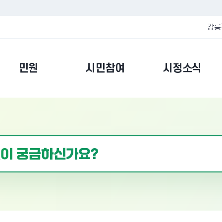
강릉
민원
시민참여
시정소식