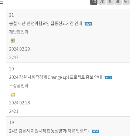
10
20
30
40
50
시정소식 > 새소식 > 공지사항 목록 - 번호, 제목, 부서, 파일, 작성일, 조회수 정보 제공
21
봄철 재난·안전위험요인 집중신고기간 안내
재난안전과
2024.02.29
2247
20
2024 강원 사회적경제 Change up! 프로젝트 홍보 안내
소상공인과
2024.02.28
2421
19
24년 강릉시 지원시책 합동설명회(자료 업로드)