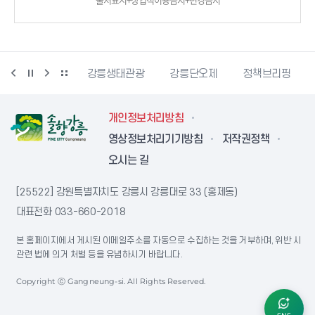
시동물사랑센터
강릉생태관광
강릉단오제
정책브리핑
개인정보처리방침
영상정보처리기기방침
저작권정책
오시는 길
[25522] 강원특별자치도 강릉시 강릉대로 33 (홍제동)
대표전화
033-660-2018
본 홈페이지에서 게시된 이메일주소를 자동으로 수집하는 것을 거부하며, 위반 시
관련 법에 의거 처벌 등을 유념하시기 바랍니다.
Copyright ⓒ Gangneung-si. All Rights Reserved.