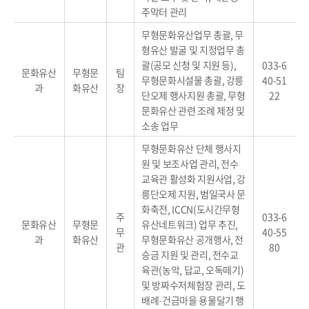
주막터 관리
무형문화유산업무 총괄, 무
형유산 발굴 및 지정업무 총
괄(공모 신청 및 지원 등),
033-6
문화유산
무형문
팀
무형문화시설물 총괄, 강릉
40-51
과
화유산
장
단오제 행사지원 총괄, 무형
22
문화유산 관련 조례 제정 및
소송 업무
무형문화유산 단체 행사지
원 및 보조사업 관리, 전수
교육관 활성화 지원사업, 강
릉단오제 지원, 범일국사 문
화축전, ICCN(도시간무형
주
033-6
문화유산
무형문
유산네트워크) 업무 추진,
무
40-55
과
화유산
무형문화유산 공개행사, 전
관
80
승금 지원 및 관리, 전수교
육관(농악, 답교, 오독떼기)
및 방짜수저체험장 관리, 도
배례·건금마을 용물달기 행