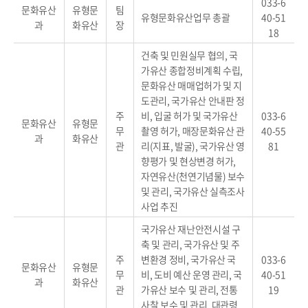
033-6
문화유산
유형문
팀
유형문화유산업무 총괄
40-51
과
화유산
장
18
건축 및 민원실무 협의, 국
가유산 종합정비계획 수립,
문화유산 매매업허가 및 지
도관리, 국가유산 안내판 정
주
비, 입굴 허가 및 국가유산
033-6
문화유산
유형문
무
촬영 허가, 매장문화유산 관
40-55
과
화유산
관
리(지표, 발굴), 국가유산 영
81
향평가 및 현상변경 허가,
자연유산(천연기념물) 보수
및 관리, 국가유산 실측조사
사업 추진
국가유산 재난안전시설 구
축 및 관리, 국가유산 및 주
주
변환경 정비, 국가유산 국
033-6
문화유산
유형문
무
비, 도비 예산 운영 관리, 국
40-51
과
화유산
관
가유산 보수 및 관리, 전통
19
사찰 보수 및 관리, 대관령