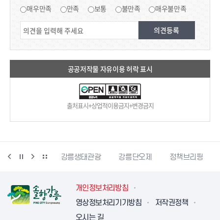
매우만족
만족
보통
불만족
매우불만족
공공저작물 자유이용 허락 표시
출처표시+상업적이용금지+변경금지
시동물사랑센터
강릉생태관광
강릉단오제
정책브리핑
개인정보처리방침
영상정보처리기기방침
저작권정책
오시는 길