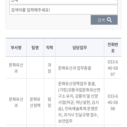
직원 결과 게시물 - 부서명, 팀명, 직책, 성명, 전화번호, 담당업무 정보 제공
전화번
부서명
팀명
직책
담당업무
호
033-6
문화유산
과
문화유산과 업무총괄
40-58
과
장
97
문화유산정책업무 총괄,
(가칭)강릉국립문화유산연
구소 유치, 강릉의 얼 선양
033-6
문화유산
문화유
팀
사업(허균, 허난설헌, 김시
40-58
과
산정책
장
습), 민속예술축제 운영관
98
리, 과거사 진실규명 접수,
보안업무