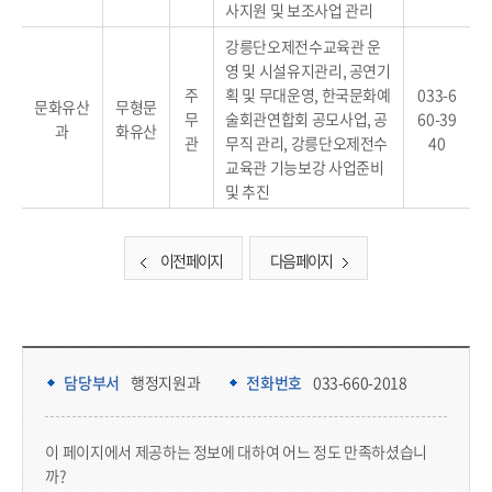
사지원 및 보조사업 관리
강릉단오제전수교육관 운
영 및 시설유지관리, 공연기
주
획 및 무대운영, 한국문화예
033-6
문화유산
무형문
무
술회관연합회 공모사업, 공
60-39
과
화유산
관
무직 관리, 강릉단오제전수
40
교육관 기능보강 사업준비
및 추진
이전 페이지
다음 페이지
담당부서 정보 & 컨텐츠 만족도 조사 & 공공저작물 자유이용 허락 표시
담당부서 정보
담당부서
행정지원과
전화번호
033-660-2018
콘텐츠 만족도 조사
이 페이지에서 제공하는 정보에 대하여 어느 정도 만족하셨습니
까?
만족도 조사