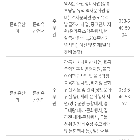
역사문화권 정비사업(강릉
초당동 유적 역사문화권 정
비), 역사문화권 중요 유적
주
033-6
문화유산
문화유
발굴조사 사업, 종교단체 지
무
40-59
과
산정책
원(온가족 소망등행사, 범
관
04
일국사 탄신 1,200주년 기
념사업), 예산 및 회계(일상
경비 운영)
강릉시 시사편찬 사업, 율곡
국학진흥원 운영지원, 율곡
이이연구사업 및 율곡평생
교육지원 사업, 비지정 문화
주
유산 지원 및 관리(향토문화
033-6
문화유산
문화유
무
유산 등), 제례·문화행사 지
40-53
과
산정책
관
원(명주군왕 능향대제, 흥
52
무대왕 대제·문화행사, 집
경전 제례·문화행사, 국불
천위 원정 최수성 추모제향
및 문화행사 등), 일반서무