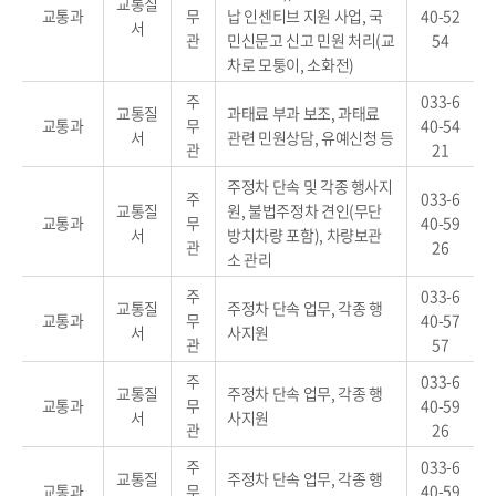
교통질
교통과
무
납 인센티브 지원 사업, 국
40-52
서
관
민신문고 신고 민원 처리(교
54
차로 모퉁이, 소화전)
주
033-6
교통질
과태료 부과 보조, 과태료
교통과
무
40-54
서
관련 민원상담, 유예신청 등
관
21
주정차 단속 및 각종 행사지
주
033-6
교통질
원, 불법주정차 견인(무단
교통과
무
40-59
서
방치차량 포함), 차량보관
관
26
소 관리
주
033-6
교통질
주정차 단속 업무, 각종 행
교통과
무
40-57
서
사지원
관
57
주
033-6
교통질
주정차 단속 업무, 각종 행
교통과
무
40-59
서
사지원
관
26
주
033-6
교통질
주정차 단속 업무, 각종 행
교통과
무
40-59