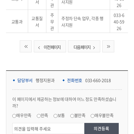
서
사지원
관
26
주
033-6
교통질
주정차 단속 업무, 각종 행
교통과
무
40-59
서
사지원
관
26
이전 페이지
다음 페이지
담당부서 정보 & 컨텐츠 만족도 조사 & 공공저작물 자유이용 허락 표시
담당부서 정보
담당부서
행정지원과
전화번호
033-660-2018
콘텐츠 만족도 조사
이 페이지에서 제공하는 정보에 대하여 어느 정도 만족하셨습니
까?
만족도 조사
매우만족
만족
보통
불만족
매우불만족