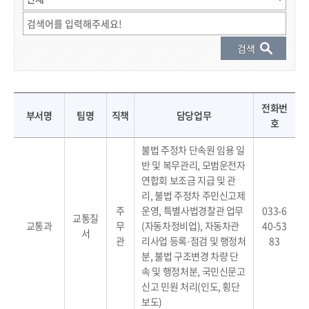
직원 결과 게시물 - 부서명, 팀명, 직책, 성명, 전화번호, 담당업무 정보 제공
전화번
부서명
팀명
직책
담당업무
호
불법 주정차 단속원 임용 일
반 및 복무관리, 모범운전자
연합회 보조금 지급 및 관
리, 불법 주정차 주민신고제
주
운영, 특별사법경찰관 업무
033-6
교통질
교통과
무
(자동차정비업), 자동차관
40-53
서
관
리사업 등록·점검 및 행정처
83
분, 불법 구조변경 차량 단
속 및 행정처분, 국민신문고
신고 민원 처리(인도, 횡단
보도)