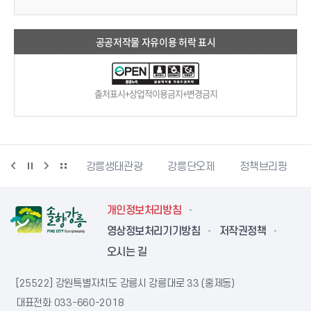
공공저작물 자유이용 허락 표시
출처표시+상업적이용금지+변경금지
시동물사랑센터
강릉생태관광
강릉단오제
정책브리핑
개인정보처리방침
영상정보처리기기방침
저작권정책
오시는 길
[25522] 강원특별자치도 강릉시 강릉대로 33 (홍제동)
대표전화
033-660-2018