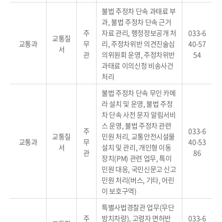
불법 주정차 단속 과태료 부
과, 불법 주정차 단속 근거
주
자료 관리, 행정정보공개 처
033-6
교통질
교통과
무
리, 주정차위반 의견진술심
40-57
서
관
의위원회 운영, 주정차위반
54
과태료 이의신청 비송사건
처리
불법 주정차 단속 무인 카메
라 설치 및 운영, 불법 주정
차 단속 사전 문자 알림서비
스 운영, 불법 주정차 관련
주
033-6
교통질
민원 처리, 교통안전시설물
교통과
무
40-53
서
설치 및 관리, 개인형 이동
관
86
장치(PM) 관련 업무, 특이
민원 대응, 국민신문고 신고
민원 처리(버스, 기타, 어린
이 보호구역)
특별사법경찰관 업무(무단
주
방치차량), 고령자 면허반
033-6