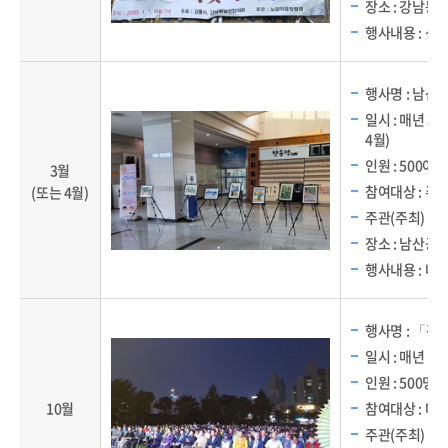
장소 : 강남동
행사내용 : 신
행사명 : 남산
일시 : 매년 3
4월)
인원 : 500여 
3월
참여대상 : 주민
(또는 4월)
주관(주최) :
장소 : 남산공
행사내용 : 나
행사명 : 「강
일시 : 매년 10
인원 : 500명
10월
참여대상 : 마
주관(주최) :