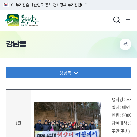
이 누리집은 대한민국 공식 전자정부 누리집입니다.
강릉시청
강남동
강남동
강남동 연중행사 - 1월, 3월(또는 4월), 3월(또는 4월), 10월 순으로 정보를 제공
행사명 : 모산
일시 : 매년 1월
인원 : 500여 
1월
참여대상 : 기
주관(주최) :