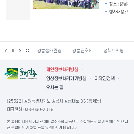
장소 : 강남체
행사내용 : 한
시동물사랑센터
강릉생태관광
강릉단오제
정책브리핑
개인정보처리방침
영상정보처리기기방침
저작권정책
오시는 길
[25522] 강원특별자치도 강릉시 강릉대로 33 (홍제동)
대표전화
033-660-2018
본 홈페이지에서 게시된 이메일주소를 자동으로 수집하는 것을 거부하며, 위반 시
관련 법에 의거 처벌 등을 유념하시기 바랍니다.