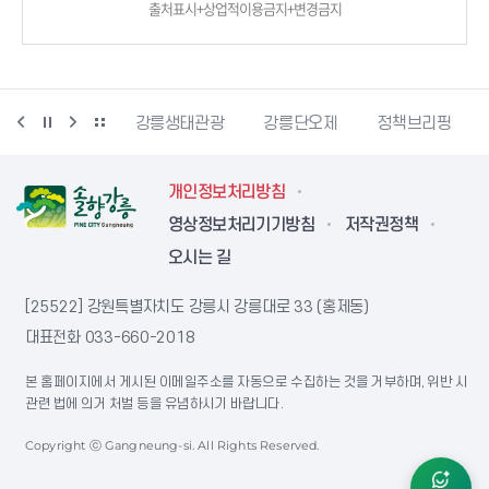
출처표시+상업적이용금지+변경금지
시동물사랑센터
강릉생태관광
강릉단오제
정책브리핑
개인정보처리방침
영상정보처리기기방침
저작권정책
오시는 길
[25522] 강원특별자치도 강릉시 강릉대로 33 (홍제동)
대표전화
033-660-2018
본 홈페이지에서 게시된 이메일주소를 자동으로 수집하는 것을 거부하며, 위반 시
관련 법에 의거 처벌 등을 유념하시기 바랍니다.
Copyright ⓒ Gangneung-si. All Rights Reserved.