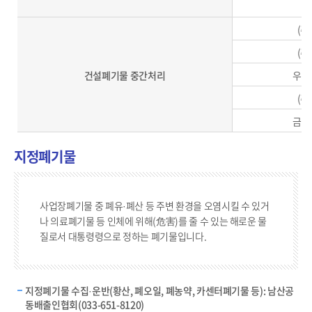
(주
(주
건설폐기물 중간처리
우리
(주
금강
지정폐기물
사업장폐기물 중 폐유·폐산 등 주변 환경을 오염시킬 수 있거
나 의료폐기물 등 인체에 위해(危害)를 줄 수 있는 해로운 물
질로서 대통령령으로 정하는 폐기물입니다.
지정폐기물 수집·운반(황산, 폐오일, 폐농약, 카센터폐기물 등): 남산공
동배출인협회(033-651-8120)