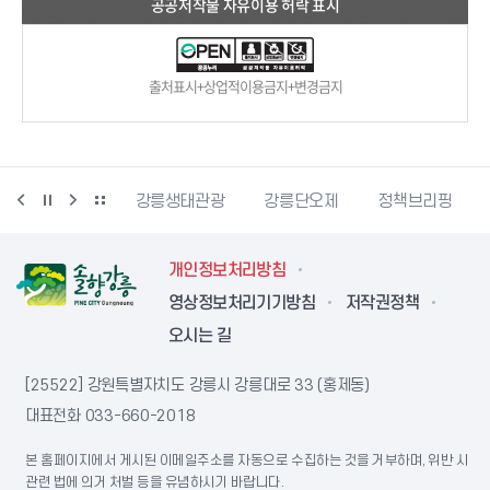
공공저작물 자유이용 허락 표시
출처표시+상업적이용금지+변경금지
동물사랑센터
강릉생태관광
강릉단오제
정책브리핑
개인정보처리방침
영상정보처리기기방침
저작권정책
오시는 길
[25522] 강원특별자치도 강릉시 강릉대로 33 (홍제동)
대표전화
033-660-2018
본 홈페이지에서 게시된 이메일주소를 자동으로 수집하는 것을 거부하며, 위반 시
관련 법에 의거 처벌 등을 유념하시기 바랍니다.