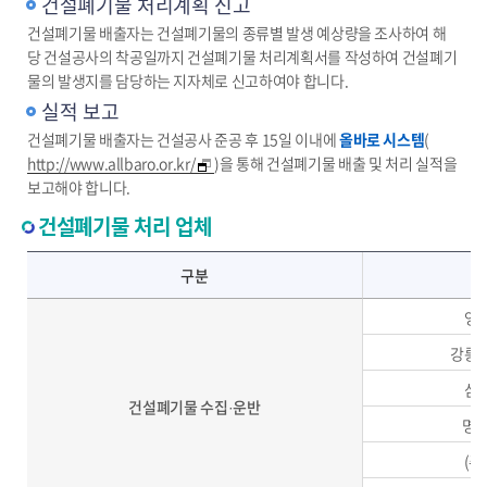
건설폐기물 처리계획 신고
건설폐기물 배출자는 건설폐기물의 종류별 발생 예상량을 조사하여 해
당 건설공사의 착공일까지 건설폐기물 처리계획서를 작성하여 건설폐기
물의 발생지를 담당하는 지자체로 신고하여야 합니다.
실적 보고
건설폐기물 배출자는 건설공사 준공 후 15일 이내에
올바로 시스템
(
http://www.allbaro.or.kr/
)을 통해 건설폐기물 배출 및 처리 실적을
보고해야 합니다.
건설폐기물 처리 업체
건설폐기물 처리업체-건설폐기물 수집·운반업체(업체명, 연락처), 건설폐기물 중간처리(업체명, 연락처)
구분
영동
강릉산
삼미
건설폐기물 수집·운반
명
(주