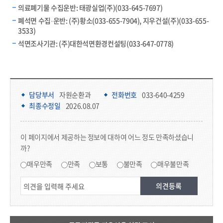
의료폐기물 수집운반: 태광실업(주)(033-645-7697)
폐석면 수집·운반: (주)황소(033-655-7904), 지우건설(주)(033-655-
3533)
석면조사기관: (주)대한석면환경컨설팅(033-647-0778)
담당부서 정보 & 컨텐츠 만족도 조사 & 공공저작물 자유이용 허락 표시
담당부서 정보
담당부서
자원순환과
전화번호
033-640-4259
최종수정일
2026.08.07
콘텐츠 만족도 조사
이 페이지에서 제공하는 정보에 대하여 어느 정도 만족하셨습니
까?
만족도 조사
매우만족
만족
보통
불만족
매우불만족